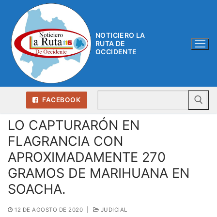
Ir
al
contenido
NOTICIERO LA
RUTA DE
OCCIDENTE
Bu
FACEBOOK
LO CAPTURARÓN EN
FLAGRANCIA CON
APROXIMADAMENTE 270
GRAMOS DE MARIHUANA EN
SOACHA.
12 DE AGOSTO DE 2020
|
JUDICIAL