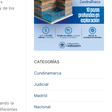
os
y de los
CATEGORÍAS
Cundinamarca
Judicial
Madrid
zando la
Nacional
iferentes