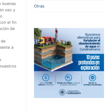
do buenas
Otras
en uso y
jo
on el fin
ación de
 de
alente a
r
 nuestros