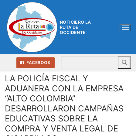
Ir
al
contenido
NOTICIERO LA
RUTA DE
OCCIDENTE
Bu
FACEBOOK
LA POLICÍA FISCAL Y
ADUANERA CON LA EMPRESA
“ALTO COLOMBIA”
DESARROLLARON CAMPAÑAS
EDUCATIVAS SOBRE LA
COMPRA Y VENTA LEGAL DE