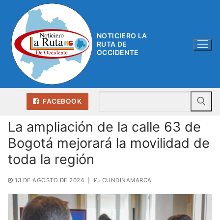
Ir
al
contenido
NOTICIERO LA
RUTA DE
OCCIDENTE
Bu
FACEBOOK
La ampliación de la calle 63 de
Bogotá mejorará la movilidad de
toda la región
13 DE AGOSTO DE 2024
|
CUNDINAMARCA