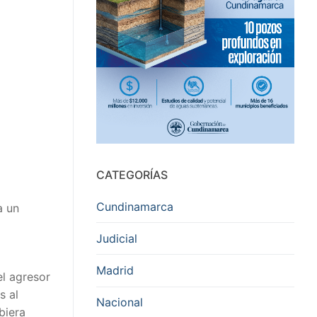
CATEGORÍAS
Cundinamarca
a un
Judicial
Madrid
el agresor
s al
Nacional
biera