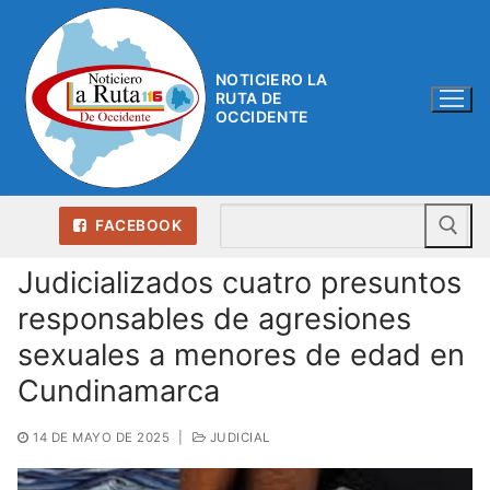
Ir
al
contenido
NOTICIERO LA
RUTA DE
OCCIDENTE
Bu
FACEBOOK
Judicializados cuatro presuntos
responsables de agresiones
sexuales a menores de edad en
Cundinamarca
14 DE MAYO DE 2025
|
JUDICIAL