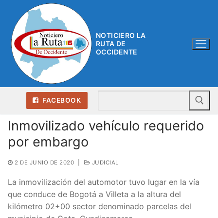
Ir
al
contenido
NOTICIERO LA
RUTA DE
OCCIDENTE
Bu
FACEBOOK
Inmovilizado vehículo requerido
por embargo
2 DE JUNIO DE 2020
|
JUDICIAL
La inmovilización del automotor tuvo lugar en la vía
que conduce de Bogotá a Villeta a la altura del
kilómetro 02+00 sector denominado parcelas del