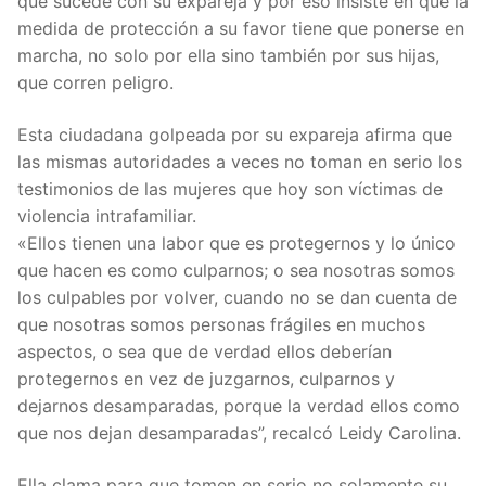
que sucede con su expareja y por eso insiste en que la
medida de protección a su favor tiene que ponerse en
marcha, no solo por ella sino también por sus hijas,
que corren peligro.
Esta ciudadana golpeada por su expareja afirma que
las mismas autoridades a veces no toman en serio los
testimonios de las mujeres que hoy son víctimas de
violencia intrafamiliar.
«Ellos tienen una labor que es protegernos y lo único
que hacen es como culparnos; o sea nosotras somos
los culpables por volver, cuando no se dan cuenta de
que nosotras somos personas frágiles en muchos
aspectos, o sea que de verdad ellos deberían
protegernos en vez de juzgarnos, culparnos y
dejarnos desamparadas, porque la verdad ellos como
que nos dejan desamparadas”, recalcó Leidy Carolina.
Ella clama para que tomen en serio no solamente su