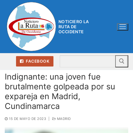
Ir
al
contenido
NOTICIERO LA
RUTA DE
OCCIDENTE
Bu
FACEBOOK
Indignante: una joven fue
brutalmente golpeada por su
expareja en Madrid,
Cundinamarca
15 DE MAYO DE 2023
|
MADRID