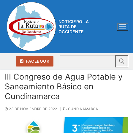
Ir
al
contenido
NOTICIERO LA
RUTA DE
OCCIDENTE
Bu
FACEBOOK
III Congreso de Agua Potable y
Saneamiento Básico en
Cundinamarca
23 DE NOVIEMBRE DE 2022
|
CUNDINAMARCA