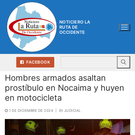
Ir
al
contenido
NOTICIERO LA
RUTA DE
OCCIDENTE
Bu
FACEBOOK
Hombres armados asaltan
prostíbulo en Nocaima y huyen
en motocicleta
1 DE DICIEMBRE DE 2024
|
JUDICIAL