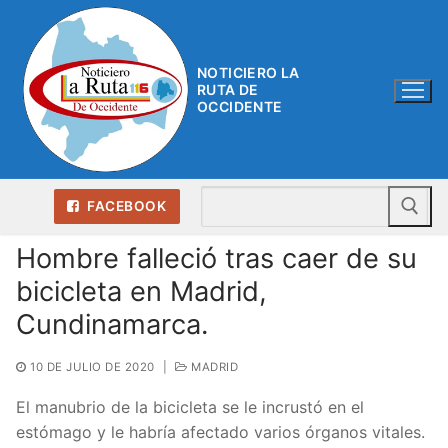
Ir
al
contenido
NOTICIERO LA
RUTA DE
OCCIDENTE
Bu
FACEBOOK
Hombre falleció tras caer de su
bicicleta en Madrid,
Cundinamarca.
10 DE JULIO DE 2020
|
MADRID
El manubrio de la bicicleta se le incrustó en el
estómago y le habría afectado varios órganos vitales.