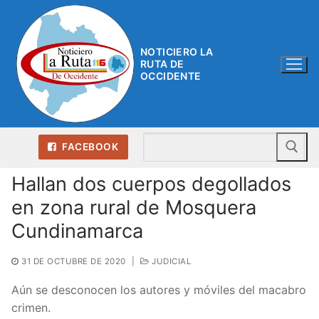
Ir
al
contenido
NOTICIERO LA
RUTA DE
OCCIDENTE
Bu
FACEBOOK
Hallan dos cuerpos degollados
en zona rural de Mosquera
Cundinamarca
31 DE OCTUBRE DE 2020
|
JUDICIAL
Aún se desconocen los autores y móviles del macabro
crimen.