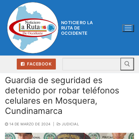
Ir
al
contenido
NOTICIERO LA
RUTA DE
OCCIDENTE
Bu
FACEBOOK
Guardia de seguridad es
detenido por robar teléfonos
celulares en Mosquera,
Cundinamarca
14 DE MARZO DE 2024
|
JUDICIAL