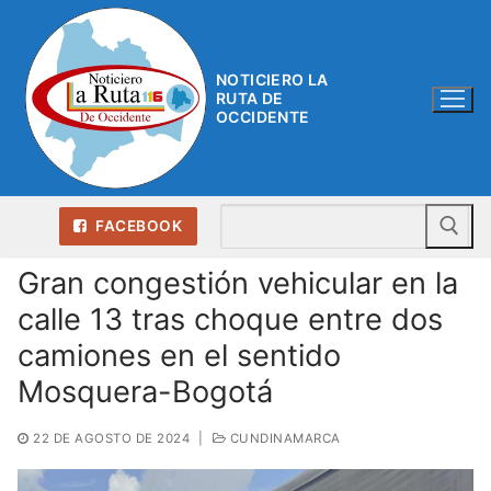
Ir
al
contenido
NOTICIERO LA
RUTA DE
OCCIDENTE
Bu
FACEBOOK
Gran congestión vehicular en la
calle 13 tras choque entre dos
camiones en el sentido
Mosquera-Bogotá
22 DE AGOSTO DE 2024
|
CUNDINAMARCA