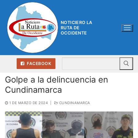
Ir
al
contenido
NOTICIERO LA
RUTA DE
OCCIDENTE
Bu
FACEBOOK
Golpe a la delincuencia en
Cundinamarca
1 DE MARZO DE 2024
|
CUNDINAMARCA