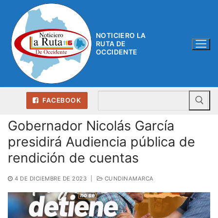
Ir
al
contenido
NOTICIERO LA
RUTA DE
OCCIDENTE
Bu
FACEBOOK
Gobernador Nicolás García
presidirá Audiencia pública de
rendición de cuentas
4 DE DICIEMBRE DE 2023
|
CUNDINAMARCA