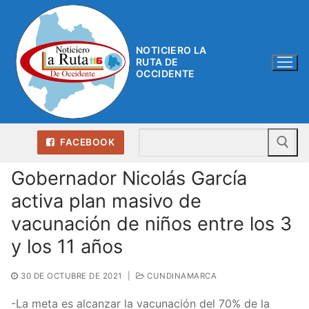
Ir
al
contenido
NOTICIERO LA
RUTA DE
OCCIDENTE
Bu
FACEBOOK
Gobernador Nicolás García
activa plan masivo de
vacunación de niños entre los 3
y los 11 años
30 DE OCTUBRE DE 2021
|
CUNDINAMARCA
-La meta es alcanzar la vacunación del 70% de la