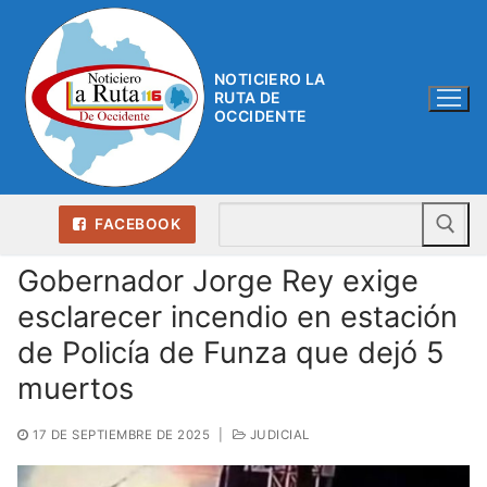
Ir
al
contenido
NOTICIERO LA
RUTA DE
OCCIDENTE
Bu
FACEBOOK
Gobernador Jorge Rey exige
esclarecer incendio en estación
de Policía de Funza que dejó 5
muertos
17 DE SEPTIEMBRE DE 2025
|
JUDICIAL