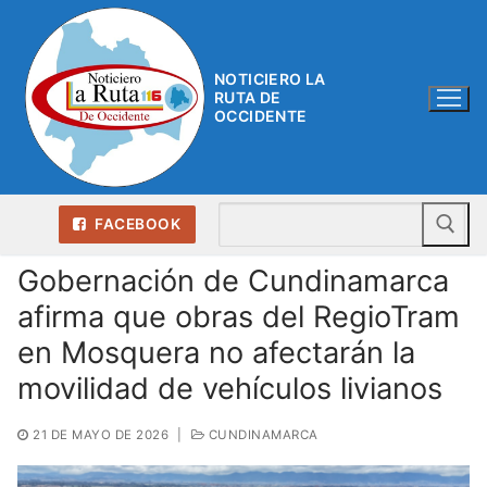
Ir
al
contenido
NOTICIERO LA
RUTA DE
OCCIDENTE
Bu
FACEBOOK
Gobernación de Cundinamarca
afirma que obras del RegioTram
en Mosquera no afectarán la
movilidad de vehículos livianos
21 DE MAYO DE 2026
|
CUNDINAMARCA