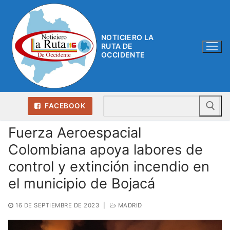
Ir
al
contenido
NOTICIERO LA
RUTA DE
OCCIDENTE
Bu
FACEBOOK
Fuerza Aeroespacial
Colombiana apoya labores de
control y extinción incendio en
el municipio de Bojacá
16 DE SEPTIEMBRE DE 2023
|
MADRID