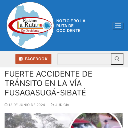
Ir
al
contenido
NOTICIERO LA
RUTA DE
OCCIDENTE
Bu
FACEBOOK
FUERTE ACCIDENTE DE
TRÁNSITO EN LA VÍA
FUSAGASUGÁ-SIBATÉ
12 DE JUNIO DE 2024
|
JUDICIAL