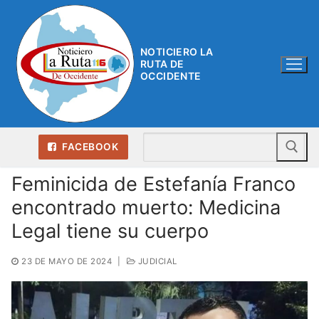
Ir
al
contenido
NOTICIERO LA
RUTA DE
OCCIDENTE
Bu
FACEBOOK
Feminicida de Estefanía Franco
encontrado muerto: Medicina
Legal tiene su cuerpo
23 DE MAYO DE 2024
|
JUDICIAL