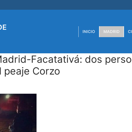
DE
INICIO
MADRID
C
 Madrid-Facatativá: dos pers
l peaje Corzo