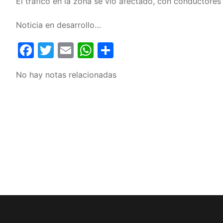
El tráfico en la zona se vio afectado, con conductore
Noticia en desarrollo…
Facebook
Twitter
Email
WhatsApp
Compartir
No hay notas relacionadas