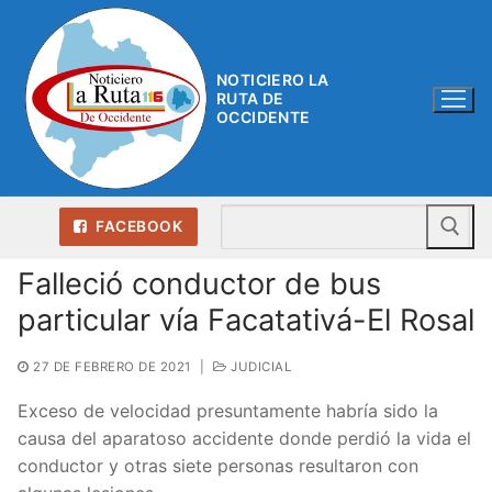
Ir
al
contenido
NOTICIERO LA
RUTA DE
OCCIDENTE
Bu
FACEBOOK
Falleció conductor de bus
particular vía Facatativá-El Rosal
27 DE FEBRERO DE 2021
|
JUDICIAL
Exceso de velocidad presuntamente habría sido la
causa del aparatoso accidente donde perdió la vida el
conductor y otras siete personas resultaron con