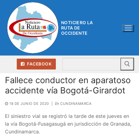
Ir
al
contenido
NOTICIERO LA
RUTA DE
OCCIDENTE
Bu
FACEBOOK
Fallece conductor en aparatoso
accidente vía Bogotá-Girardot
18 DE JUNIO DE 2020
|
CUNDINAMARCA
El siniestro vial se registró la tarde de este jueves en
la vía Bogotá-Fusagasugá en jurisdicción de Granada,
Cundinamarca.