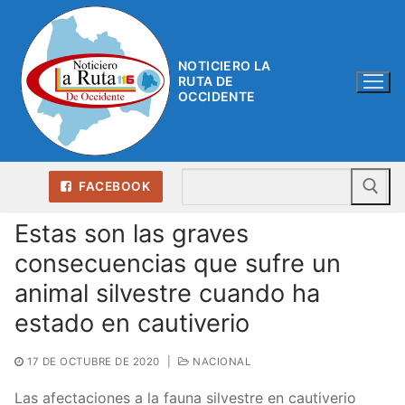
Ir
al
contenido
NOTICIERO LA
RUTA DE
OCCIDENTE
Bu
FACEBOOK
Estas son las graves
consecuencias que sufre un
animal silvestre cuando ha
estado en cautiverio
17 DE OCTUBRE DE 2020
|
NACIONAL
Las afectaciones a la fauna silvestre en cautiverio