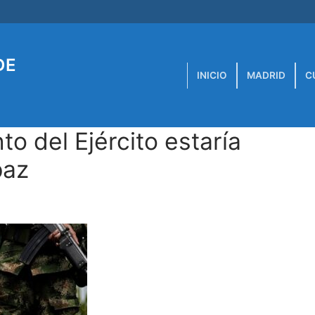
DE
INICIO
MADRID
C
o del Ejército estaría
paz