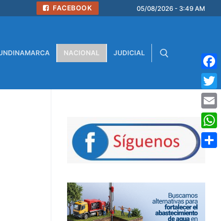
FACEBOOK
05/08/2026 - 3:49 AM
UNDINAMARCA
NACIONAL
JUDICIAL
Face
Buscar:
Twitt
Emai
What
Comp