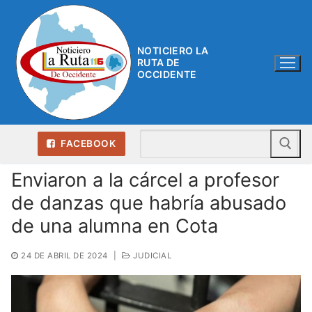
Ir
al
contenido
NOTICIERO LA
RUTA DE
OCCIDENTE
Bu
FACEBOOK
Enviaron a la cárcel a profesor
de danzas que habría abusado
de una alumna en Cota
24 DE ABRIL DE 2024
|
JUDICIAL