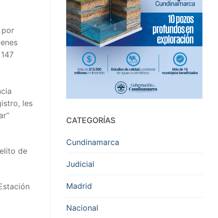
 por
ienes
 147
ncia
stro, les
ar”
CATEGORÍAS
Cundinamarca
elito de
Judicial
Madrid
Estación
Nacional