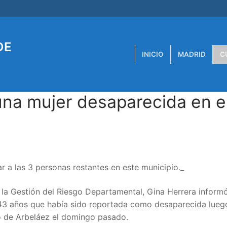
DE
INICIO
MADRID
C
una mujer desaparecida en e
r a las 3 personas restantes en este municipio._
a la Gestión del Riesgo Departamental, Gina Herrera inform
43 años que había sido reportada como desaparecida luego
io de Arbeláez el domingo pasado.