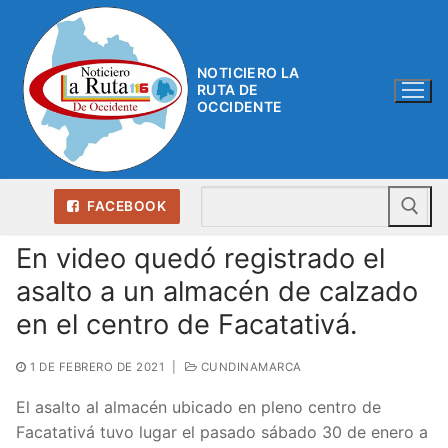
Ir
al
contenido
NOTICIERO LA
RUTA DE
OCCIDENTE
Bu
FACEBOOK
En video quedó registrado el
asalto a un almacén de calzado
en el centro de Facatativá.
1 DE FEBRERO DE 2021
|
CUNDINAMARCA
El asalto al almacén ubicado en pleno centro de
Facatativá tuvo lugar el pasado sábado 30 de enero a