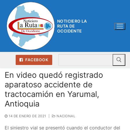
Ir
al
contenido
NOTICIERO LA
RUTA DE
OCCIDENTE
Bu
FACEBOOK
En video quedó registrado
aparatoso accidente de
tractocamión en Yarumal,
Antioquia
14 DE ENERO DE 2021
|
NACIONAL
El siniestro vial se presentó cuando el conductor del