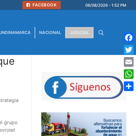
FACEBOOK
06/08/2026 - 1:52 PM
UNDINAMARCA
NACIONAL
JUDICIAL
Face
que
Buscar:
Twitt
Emai
What
Comp
strategia
el grupo
evrolet