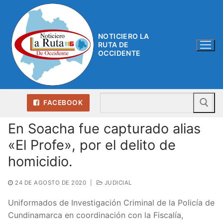
Ir
al
contenido
NOTICIERO LA
RUTA DE
OCCIDENTE
Bu
FACEBOOK
En Soacha fue capturado alias
«El Profe», por el delito de
homicidio.
24 DE AGOSTO DE 2020
|
JUDICIAL
Uniformados de Investigación Criminal de la Policía de
Cundinamarca en coordinación con la Fiscalía,