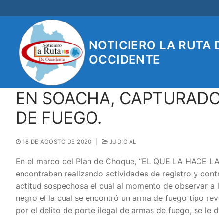
Ir
al
contenido
NOTICIERO LA RUTA 
OCCIDENTE
EN SOACHA, CAPTURADO
DE FUEGO.
18 DE AGOSTO DE 2020
|
JUDICIAL
En el marco del Plan de Choque, “EL QUE LA HACE LA PA
encontraban realizando actividades de registro y contr
actitud sospechosa el cual al momento de observar a 
negro el la cual se encontró un arma de fuego tipo r
por el delito de porte ilegal de armas de fuego, se l