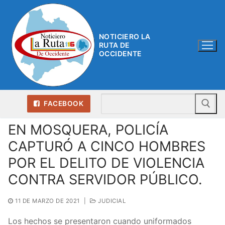
Ir
al
contenido
NOTICIERO LA
RUTA DE
OCCIDENTE
Bu
FACEBOOK
EN MOSQUERA, POLICÍA
CAPTURÓ A CINCO HOMBRES
POR EL DELITO DE VIOLENCIA
CONTRA SERVIDOR PÚBLICO.
11 DE MARZO DE 2021
|
JUDICIAL
Los hechos se presentaron cuando uniformados