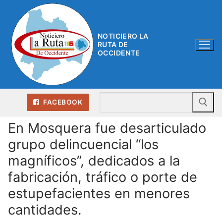
Ir
al
contenido
NOTICIERO LA
RUTA DE
OCCIDENTE
Bu
FACEBOOK
En Mosquera fue desarticulado
grupo delincuencial “los
magníficos”, dedicados a la
fabricación, tráfico o porte de
estupefacientes en menores
cantidades.