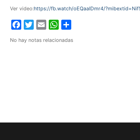
Ver video:
https://fb.watch/oEQaaIDmr4/?mibextid=Ni
Facebook
Twitter
Email
WhatsApp
Compartir
No hay notas relacionadas