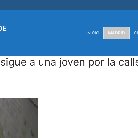
DE
INICIO
MADRID
C
igue a una joven por la call