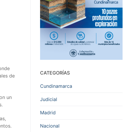
donde
CATEGORÍAS
ales de
Cundinamarca
con un
Judicial
s.
Madrid
as,
Nacional
entos.