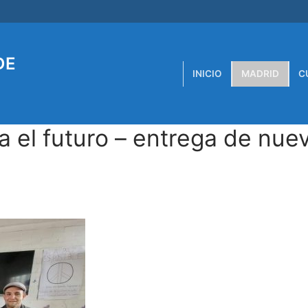
DE
INICIO
MADRID
C
a el futuro – entrega de nue