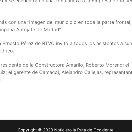
021 y se encuentra en una zona anexa a la Empresa de Acue
ás con una “imagen del municipio en toda la parte frontal,
campaña Antójate de Madrid”
ón Ernesto Pérez de RTVC invitó a todos los asistentes a su
ídrico.
presidente de la Constructora Amarilo, Roberto Moreno; el
uiz; el gerente de Camacol, Alejandro Callejas, representan
l.
Copyright © 2020 Noticiero la Ruta de Occidente,