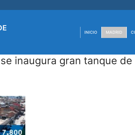
DE
INICIO
MADRID
C
se inaugura gran tanque de