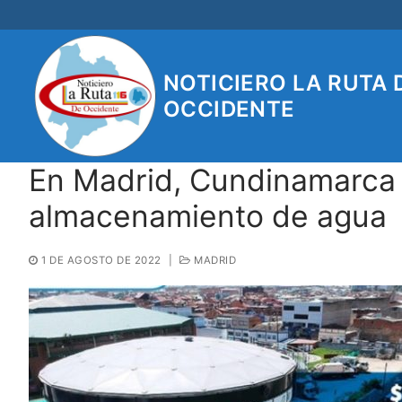
Ir
al
contenido
NOTICIERO LA RUTA 
OCCIDENTE
En Madrid, Cundinamarca 
almacenamiento de agua
1 DE AGOSTO DE 2022
|
MADRID