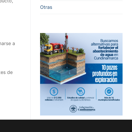
ducto,
Otras
marse a
tes de