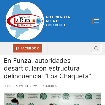
Ir
al
contenido
NOTICIERO LA
RUTA DE
OCCIDENTE
Bu
FACEBOOK
En Funza, autoridades
desarticularon estructura
delincuencial “Los Chaqueta”.
26 DE MAYO DE 2022
|
JUDICIAL