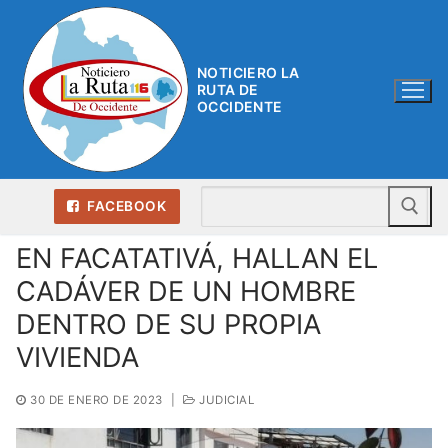
Ir
al
contenido
NOTICIERO LA
RUTA DE
OCCIDENTE
Bu
FACEBOOK
EN FACATATIVÁ, HALLAN EL
CADÁVER DE UN HOMBRE
DENTRO DE SU PROPIA
VIVIENDA
30 DE ENERO DE 2023
|
JUDICIAL