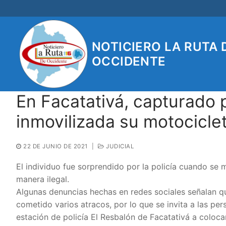
Ir
al
contenido
NOTICIERO LA RUTA 
OCCIDENTE
En Facatativá, capturado 
inmovilizada su motociclet
22 DE JUNIO DE 2021
|
JUDICIAL
El individuo fue sorprendido por la policía cuando se
manera ilegal.
Algunas denuncias hechas en redes sociales señalan qu
cometido varios atracos, por lo que se invita a las pe
estación de policía El Resbalón de Facatativá a colocar