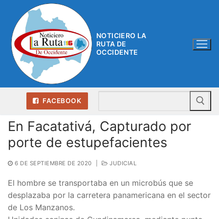
Ir
al
contenido
NOTICIERO LA
RUTA DE
OCCIDENTE
Bu
FACEBOOK
En Facatativá, Capturado por
porte de estupefacientes
6 DE SEPTIEMBRE DE 2020
|
JUDICIAL
El hombre se transportaba en un microbús que se
desplazaba por la carretera panamericana en el sector
de Los Manzanos.