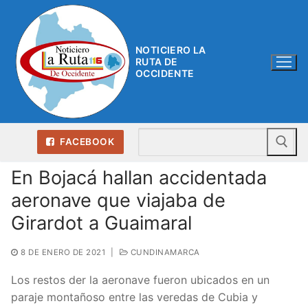
Ir
al
contenido
NOTICIERO LA
RUTA DE
OCCIDENTE
Bu
FACEBOOK
En Bojacá hallan accidentada
aeronave que viajaba de
Girardot a Guaimaral
8 DE ENERO DE 2021
|
CUNDINAMARCA
Los restos der la aeronave fueron ubicados en un
paraje montañoso entre las veredas de Cubia y