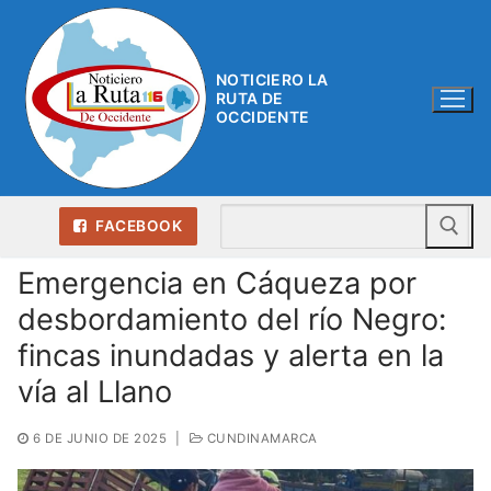
Ir
al
contenido
NOTICIERO LA
RUTA DE
OCCIDENTE
Bu
FACEBOOK
Emergencia en Cáqueza por
desbordamiento del río Negro:
fincas inundadas y alerta en la
vía al Llano
6 DE JUNIO DE 2025
|
CUNDINAMARCA