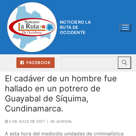
Ir
al
contenido
NOTICIERO LA
RUTA DE
OCCIDENTE
Bu
FACEBOOK
El cadáver de un hombre fue
hallado en un potrero de
Guayabal de Síquima,
Cundinamarca.
5 DE JULIO DE 2021
|
JUDICIAL
A esta hora del mediodía unidades de criminalística