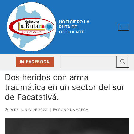
Ir
al
contenido
NOTICIERO LA
RUTA DE
OCCIDENTE
Bu
FACEBOOK
Dos heridos con arma
traumática en un sector del sur
de Facatativá.
16 DE JUNIO DE 2022
|
CUNDINAMARCA