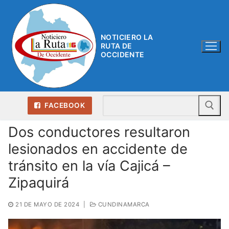
Ir
al
contenido
NOTICIERO LA
RUTA DE
OCCIDENTE
Bu
FACEBOOK
Dos conductores resultaron
lesionados en accidente de
tránsito en la vía Cajicá –
Zipaquirá
21 DE MAYO DE 2024
|
CUNDINAMARCA