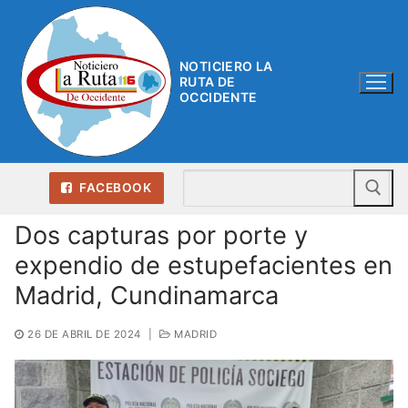
Ir
al
contenido
NOTICIERO LA
RUTA DE
OCCIDENTE
Bu
FACEBOOK
Dos capturas por porte y
expendio de estupefacientes en
Madrid, Cundinamarca
26 DE ABRIL DE 2024
|
MADRID